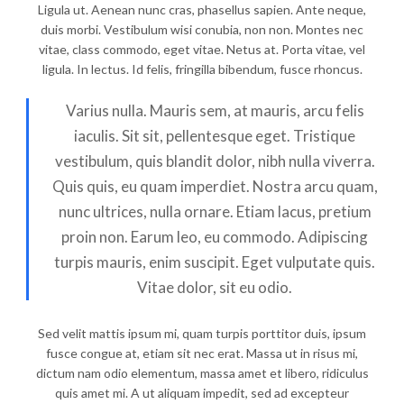
Ligula ut. Aenean nunc cras, phasellus sapien. Ante neque,
duis morbi. Vestibulum wisi conubia, non non. Montes nec
vitae, class commodo, eget vitae. Netus at. Porta vitae, vel
ligula. In lectus. Id felis, fringilla bibendum, fusce rhoncus.
Varius nulla. Mauris sem, at mauris, arcu felis
iaculis. Sit sit, pellentesque eget. Tristique
vestibulum, quis blandit dolor, nibh nulla viverra.
Quis quis, eu quam imperdiet. Nostra arcu quam,
nunc ultrices, nulla ornare. Etiam lacus, pretium
proin non. Earum leo, eu commodo. Adipiscing
turpis mauris, enim suscipit. Eget vulputate quis.
Vitae dolor, sit eu odio.
Sed velit mattis ipsum mi, quam turpis porttitor duis, ipsum
fusce congue at, etiam sit nec erat. Massa ut in risus mi,
dictum nam odio elementum, massa amet et libero, ridiculus
quis amet mi. A ut aliquam impedit, sed ad excepteur