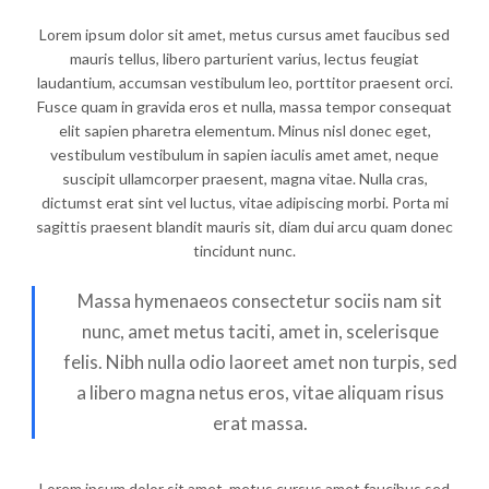
Lorem ipsum dolor sit amet, metus cursus amet faucibus sed
mauris tellus, libero parturient varius, lectus feugiat
laudantium, accumsan vestibulum leo, porttitor praesent orci.
Fusce quam in gravida eros et nulla, massa tempor consequat
elit sapien pharetra elementum. Minus nisl donec eget,
vestibulum vestibulum in sapien iaculis amet amet, neque
suscipit ullamcorper praesent, magna vitae. Nulla cras,
dictumst erat sint vel luctus, vitae adipiscing morbi. Porta mi
sagittis praesent blandit mauris sit, diam dui arcu quam donec
tincidunt nunc.
Massa hymenaeos consectetur sociis nam sit
nunc, amet metus taciti, amet in, scelerisque
felis. Nibh nulla odio laoreet amet non turpis, sed
a libero magna netus eros, vitae aliquam risus
erat massa.
Lorem ipsum dolor sit amet, metus cursus amet faucibus sed