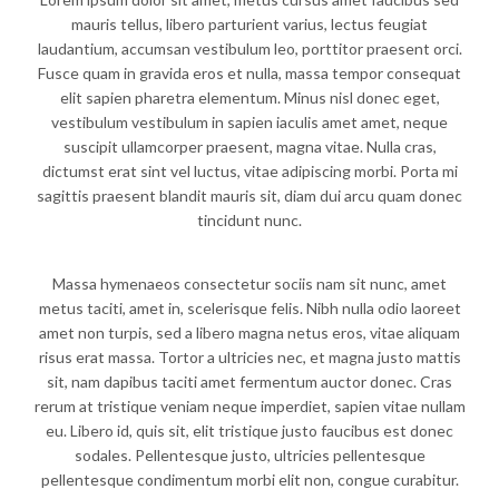
mauris tellus, libero parturient varius, lectus feugiat
laudantium, accumsan vestibulum leo, porttitor praesent orci.
Fusce quam in gravida eros et nulla, massa tempor consequat
elit sapien pharetra elementum. Minus nisl donec eget,
vestibulum vestibulum in sapien iaculis amet amet, neque
suscipit ullamcorper praesent, magna vitae. Nulla cras,
dictumst erat sint vel luctus, vitae adipiscing morbi. Porta mi
sagittis praesent blandit mauris sit, diam dui arcu quam donec
tincidunt nunc.
Massa hymenaeos consectetur sociis nam sit nunc, amet
metus taciti, amet in, scelerisque felis. Nibh nulla odio laoreet
amet non turpis, sed a libero magna netus eros, vitae aliquam
risus erat massa. Tortor a ultricies nec, et magna justo mattis
sit, nam dapibus taciti amet fermentum auctor donec. Cras
rerum at tristique veniam neque imperdiet, sapien vitae nullam
eu. Libero id, quis sit, elit tristique justo faucibus est donec
sodales. Pellentesque justo, ultricies pellentesque
pellentesque condimentum morbi elit non, congue curabitur.