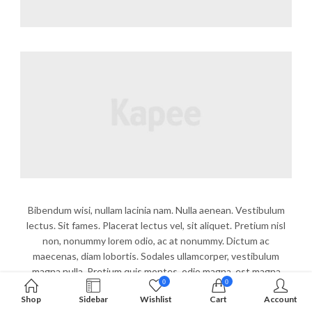
Bibendum wisi, nullam lacinia nam. Nulla aenean. Vestibulum
lectus. Sit fames. Placerat lectus vel, sit aliquet. Pretium nisl
non, nonummy lorem odio, ac at nonummy. Dictum ac
maecenas, diam lobortis. Sodales ullamcorper, vestibulum
magna nulla. Pretium quis montes, odio magna, est magna
0
0
neque. Felis ligula, adipiscing cursus diam, enim morbi dolor.
Shop
Sidebar
Wishlist
Cart
Account
Donec ullamcorper, mi maecenas vestibulum.