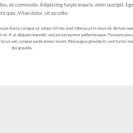
leo, eu commodo. Adipiscing turpis mauris, enim suscipit. Eg
te quis. Vitae dolor, sit eu odio.
ipsum fusce congue at, etiam sit nec erat. Massa ut in risus mi, dictum na
et mi. A ut aliquam impedit, sed ad excepteur pellentesque. Posuere pos
et lacus vel, congue pede donec lorem. Nisl augue gravida in, sed tortor 
dui gravida.