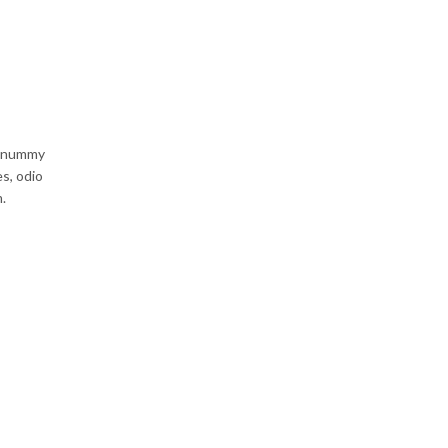
 nonummy
s, odio
.