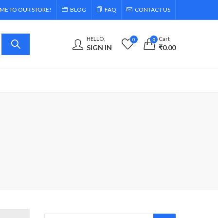
E TO OUR STORE!
BLOG
FAQ
CONTACT US
HELLO,
Cart
0
0
SIGN IN
₹
0.00