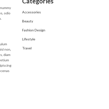
Categories
 nonummy
Accessories
s, odio
.
Beauty
Fashion Design
Lifestyle
bulum
Travel
isl non,
s, diam
retium
ipiscing
aecenas