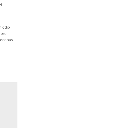
et
m odio
uere
maecenas