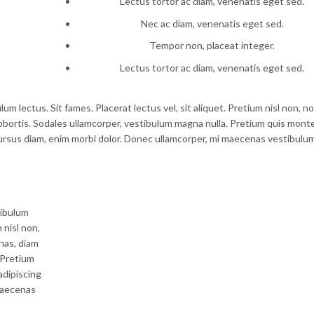
Lectus tortor ac diam, venenatis eget sed.
Nec ac diam, venenatis eget sed.
Tempor non, placeat integer.
Lectus tortor ac diam, venenatis eget sed.
lum lectus. Sit fames. Placerat lectus vel, sit aliquet. Pretium nisl non,
bortis. Sodales ullamcorper, vestibulum magna nulla. Pretium quis monte
cursus diam, enim morbi dolor. Donec ullamcorper, mi maecenas vestibulum
tibulum
 nisl non,
nas, diam
 Pretium
adipiscing
maecenas