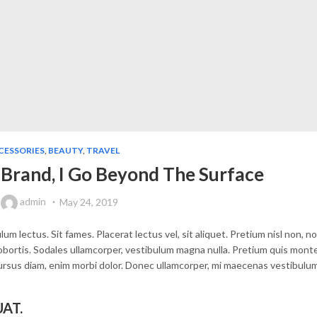
CESSORIES
,
BEAUTY
,
TRAVEL
Brand, I Go Beyond The Surface
y
admin
May 24, 2019
lum lectus. Sit fames. Placerat lectus vel, sit aliquet. Pretium nisl non,
bortis. Sodales ullamcorper, vestibulum magna nulla. Pretium quis monte
cursus diam, enim morbi dolor. Donec ullamcorper, mi maecenas vestibulum
AT.