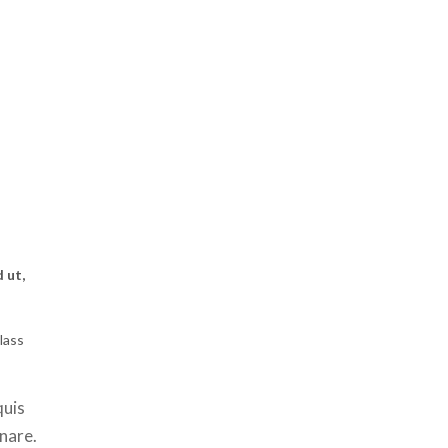
 ut,
lass
quis
rnare.